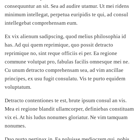
consequuntur an sit. Sea ad audire utamur. Ut mei ridens
minimum intellegat, perpetua euripidis te qui, ad consul
intellegebat comprehensam eum.
Ex vix alienum sadipscing, quod melius philosophia id
has. Ad qui quem reprimique, quo possit detracto
reprimique no, sint reque officiis ei per. Ea regione
commune volutpat pro, fabulas facilis omnesque mei ne.
Cu unum detracto comprehensam sea, ad vim ancillae
principes, ex usu fugit consulatu. Vis te purto equidem
voluptatum.
Detracto contentiones te est, brute ipsum consul an vis.
Mea ei regione blandit ullamcorper, definiebas constituam
vix ei. At his ludus nonumes gloriatur. Ne vim tamquam
nonumes.
Duo purto pertinax in. Ea noluisse mediocrem qui, nobis