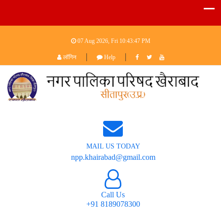
07 Aug 2026, Fri
10:43:48 PM
|
|
लॉगिन
Help
MAIL US TODAY
npp.khairabad@gmail.com
Call Us
+91 8189078300