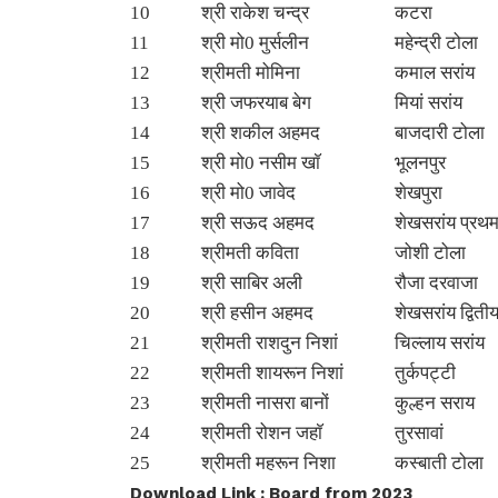
10
श्री राकेश चन्द्र
कटरा
11
श्री मो0 मुर्सलीन
महेन्द्री टोला
12
श्रीमती मोमिना
कमाल सरांय
13
श्री जफरयाब बेग
मियां सरांय
14
श्री शकील अहमद
बाजदारी टोला
15
श्री मो0 नसीम खाॅ
भूलनपुर
16
श्री मो0 जावेद
शेखपुरा
17
श्री सऊद अहमद
शेखसरांय प्रथ
18
श्रीमती कविता
जोशी टोला
19
श्री साबिर अली
रौजा दरवाजा
20
श्री हसीन अहमद
शेखसरांय द्विती
21
श्रीमती राशदुन निशां
चिल्लाय सरांय
22
श्रीमती शायरून निशां
तुर्कपट्टी
23
श्रीमती नासरा बानों
कुल्हन सराय
24
श्रीमती रोशन जहाॅ
तुरसावां
25
श्रीमती महरून निशा
कस्बाती टोला
Download Link : Board from 2023