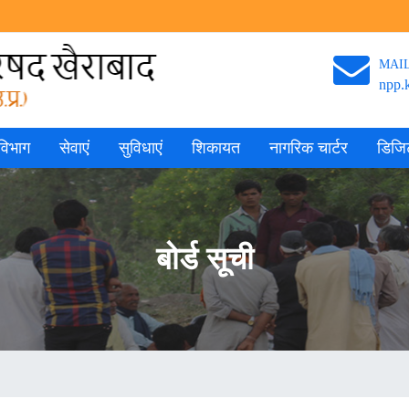
MAI
npp.
विभाग
सेवाएं
सुविधाएं
शिकायत
नागरिक चार्टर
डिज
बोर्ड सूची