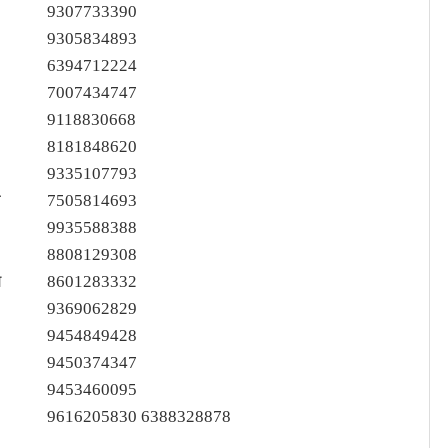
9307733390
9305834893
6394712224
7007434747
9118830668
8181848620
9335107793
म
7505814693
9935588388
8808129308
य
8601283332
9369062829
9454849428
9450374347
9453460095
9616205830 6388328878