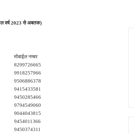
काल वर्ष 2023 से अबतक)
मोबाईल नम्बर
8299726665
9918257966
9506886378
9415433581
9450285466
9794549060
9044043815
9454011366
9450374311