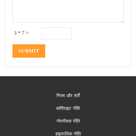
3 * 7 =
SUBMIT
नियम और शर्तें
कॉपीराइट नीति
गोपनीयता नीति
हाइपरलिंक नीति