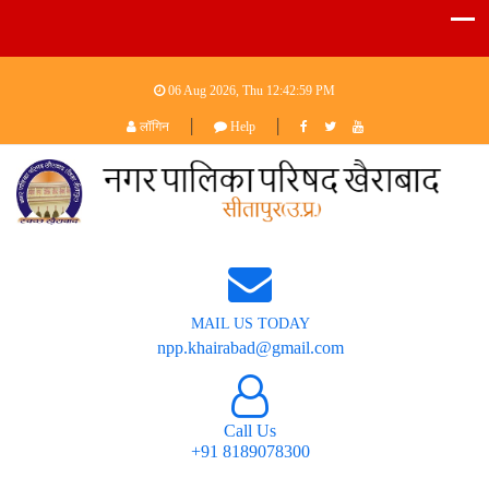
06 Aug 2026, Thu
12:42:59 PM
|
|
लॉगिन
Help
MAIL US TODAY
npp.khairabad@gmail.com
Call Us
+91 8189078300