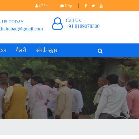
|
|
लॉगिन
Help
Call Us
L US TODAY
+91 8189078300
khairabad@gmail.com
िटल
गैलरी
संपर्क सूत्र