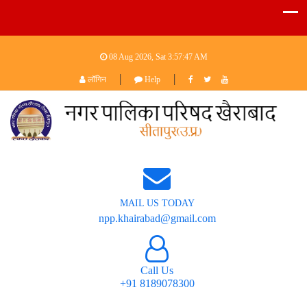
08 Aug 2026, Sat
3:57:47 AM
|
|
लॉगिन
Help
MAIL US TODAY
npp.khairabad@gmail.com
Call Us
+91 8189078300