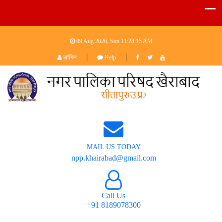
09 Aug 2026, Sun
11:28:15 AM
|
|
लॉगिन
Help
MAIL US TODAY
npp.khairabad@gmail.com
Call Us
+91 8189078300